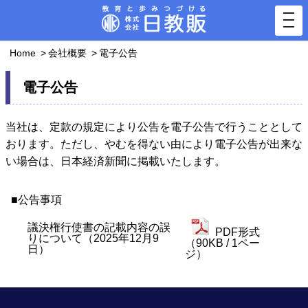
togg
navi
Home
会社概要
電子公告
電子公告
当社は、定款の規定により公告を電子公告で行うこととして
おります。ただし、やむを得ない由により電子公告が出来な
い場合は、日本経済新聞に掲載いたします。
■公告事項
議決権行使書の記載内容の誤
PDF形式
りについて（2025年12月9
（90KB / 1ペー
日）
ジ）